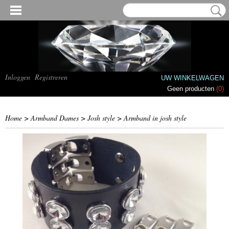
Inloggen
Registreren
UW WINKELWAGEN
Geen producten
(0)
Home
>
Armband Dames
>
Josh style
>
Armband in josh style