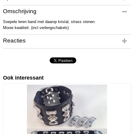
Productcode
Omschrijving
01048
Soepele leren band met daarop kristal, strass stenen.
Productcode leverancier
Mooie kwaliteit. (incl.verlengschakels)
074-0944
Netto gewicht
Reacties
95,00 g
Bruto gewicht
110,00 g
Afmetingen (l,b,h)
19,50 x 4 x 1 cm
Ook interessant