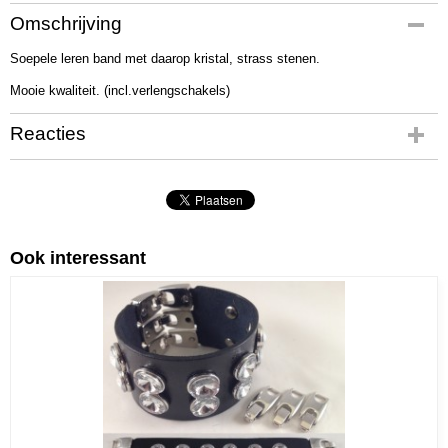
Productcode
Omschrijving
01044
Soepele leren band met daarop kristal, strass stenen.
Productcode leverancier
074-0939
Mooie kwaliteit. (incl.verlengschakels)
Netto gewicht
80,00 g
Reacties
Bruto gewicht
95,00 g
Afmetingen (l,b,h)
19,50 x 2,70 x 1 cm
Ook interessant