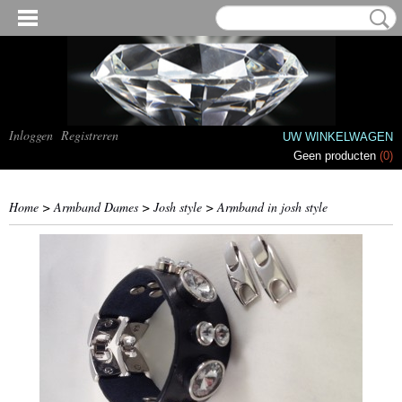
Inloggen
Registreren
UW WINKELWAGEN
Geen producten
(0)
Home
>
Armband Dames
>
Josh style
>
Armband in josh style