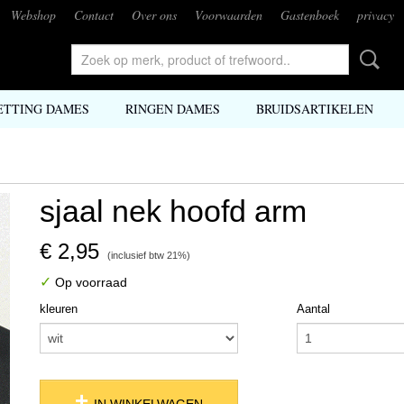
Webshop
Contact
Over ons
Voorwaarden
Gastenboek
privacy
ETTING DAMES
RINGEN DAMES
BRUIDSARTIKELEN
sjaal nek hoofd arm
€ 2,95
(inclusief btw 21%)
✓
Op voorraad
kleuren
Aantal