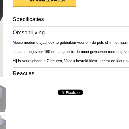
IN WINKELWAGEN
Specificaties
Productcode
69-8
Omschrijving
Netto gewicht
8,00 g
Bruto gewicht
23,00 g
Mooie moderne sjaal ook te gebruiken voor om de pols of in het haar.
Afmetingen (l,b,h)
160 x 10 x 0 cm
sjaals is ongeveer 160 cm lang en bij de mooi gevouwen roos ongeve
Hij is verkrijgbaar in 7 kleuren, Voor u besteld kiest u eerst de kleur h
Reacties