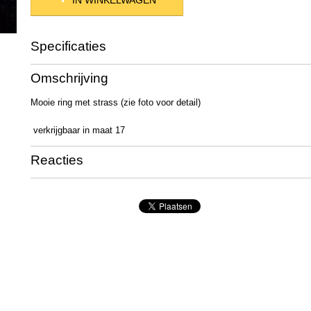
IN WINKELWAGEN
Specificaties
Productcode
04247
Omschrijving
Productcode leverancier
R-0044
Netto gewicht
5,00 g
Mooie ring met strass (zie foto voor detail)
Bruto gewicht
20,00 g
verkrijgbaar in maat 17
Reacties