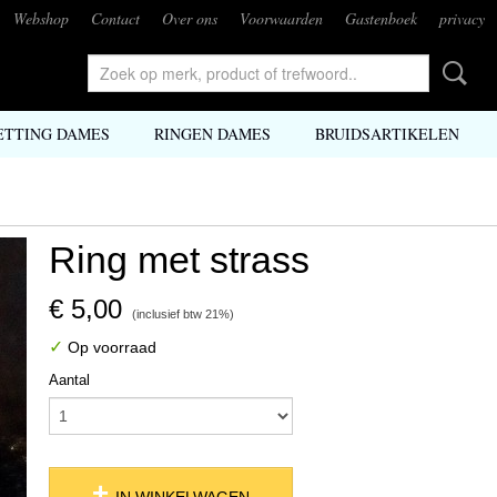
Webshop
Contact
Over ons
Voorwaarden
Gastenboek
privacy
ETTING DAMES
RINGEN DAMES
BRUIDSARTIKELEN
Ring met strass
€ 5,00
(inclusief btw 21%)
✓
Op voorraad
Aantal