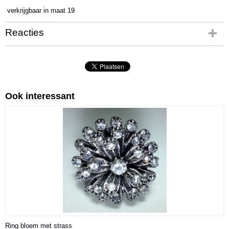
R-0067
verkrijgbaar in maat 19
Netto gewicht
6,00 g
Reacties
Bruto gewicht
21,00 g
Ook interessant
Ring bloem met strass