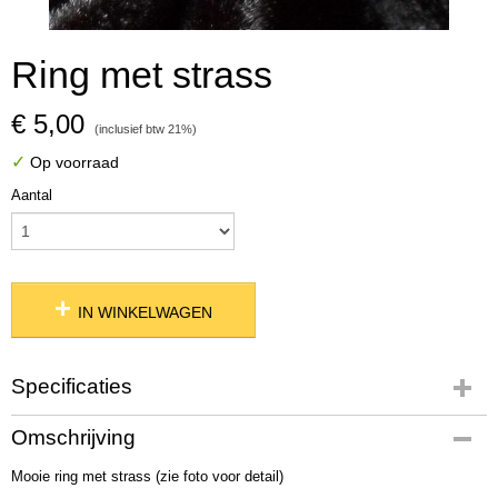
Ring met strass
€ 5,00
(inclusief btw 21%)
✓
Op voorraad
Aantal
IN WINKELWAGEN
Specificaties
Productcode
Omschrijving
04245
Mooie ring met strass (zie foto voor detail)
Productcode leverancier