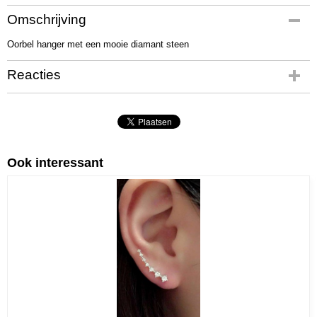
Productcode
Omschrijving
06352
Oorbel hanger met een mooie diamant steen
Netto gewicht
7,00 g
Reacties
Bruto gewicht
22,00 g
Ook interessant