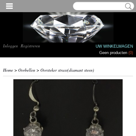
Inloggen
Registreren
UW WINKELWAGEN
Geen producten
(0)
Home
>
Oorbellen
>
Oorsteker strass(diamant steen)