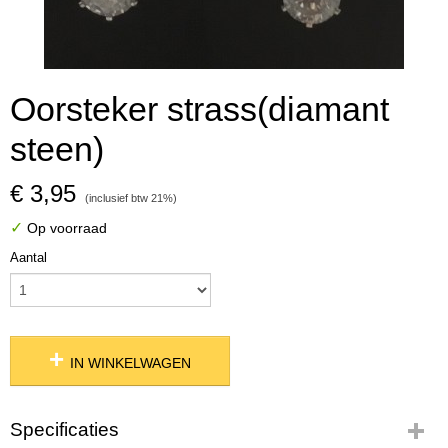
Oorsteker strass(diamant
steen)
€ 3,95
(inclusief btw 21%)
✓
Op voorraad
Aantal
IN WINKELWAGEN
Specificaties