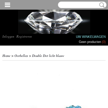
Inloggen
Registreren
UW WINKELWAGEN
Geen producten
(0)
Home
>
Oorbellen
>
Double Dot licht blauw