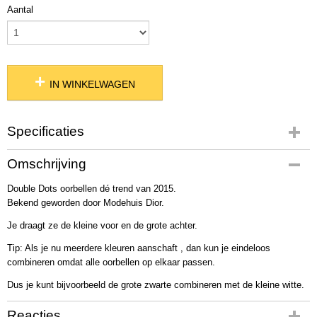
Aantal
IN WINKELWAGEN
Specificaties
Productcode
Omschrijving
06289
Double Dots oorbellen dé trend van 2015.
Netto gewicht
Bekend geworden door Modehuis Dior.
7,00 g
Bruto gewicht
Je draagt ze de kleine voor en de grote achter.
22,00 g
Tip: Als je nu meerdere kleuren aanschaft , dan kun je eindeloos
combineren omdat alle oorbellen op elkaar passen.
Dus je kunt bijvoorbeeld de grote zwarte combineren met de kleine witte.
Reacties