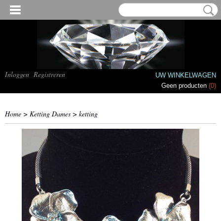
Inloggen
Registreren
UW WINKELWAGEN
Geen producten
(0)
Home
>
Ketting Dames
>
ketting