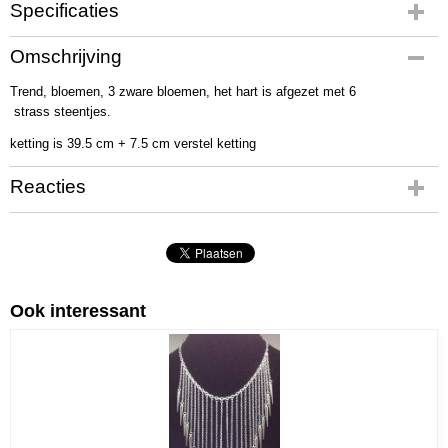
Specificaties
Productcode
Omschrijving
03147
Trend, bloemen, 3 zware bloemen, het hart is afgezet met 6
Productcode leverancier
strass steentjes.
158
Netto gewicht
ketting is 39.5 cm + 7.5 cm verstel ketting
84,00 g
Bruto gewicht
Reacties
99,00 g
Afmetingen (l,b,h)
39,50 x 0 x 0 cm
Ook interessant