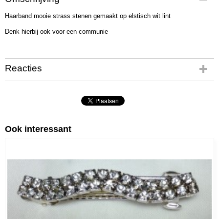
07327
Haarband mooie strass stenen gemaakt op elstisch wit lint
Netto gewicht
17,00 g
Denk hierbij ook voor een communie
Bruto gewicht
32,00 g
Reacties
Ook interessant