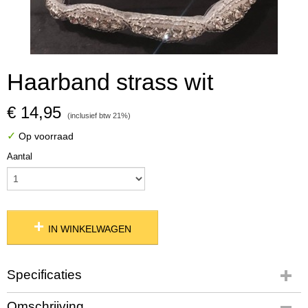
Haarband strass wit
€ 14,95
(inclusief btw 21%)
✓
Op voorraad
Aantal
IN WINKELWAGEN
Specificaties
Productcode
Omschrijving