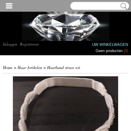
Inloggen
Registreren
UW WINKELWAGEN
Geen producten
(0)
Home
>
Haar Artikelen
>
Haarband strass wit