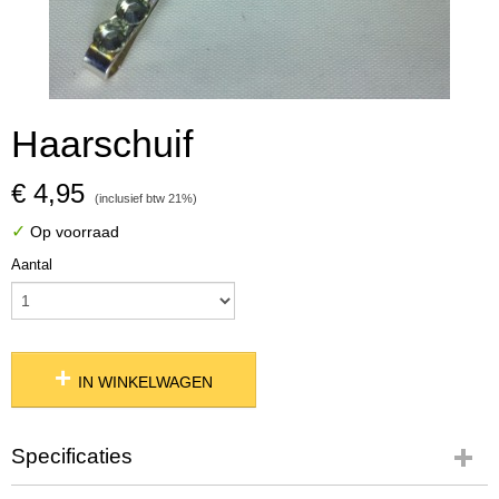
Haarschuif
€ 4,95
(inclusief btw 21%)
✓
Op voorraad
Aantal
IN WINKELWAGEN
Specificaties
Productcode