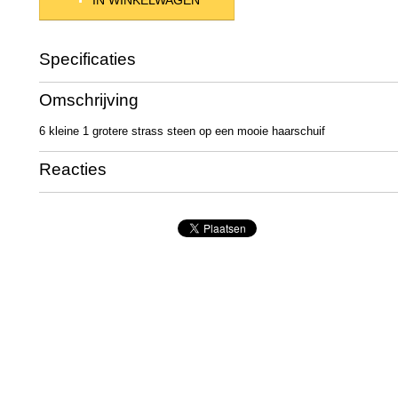
IN WINKELWAGEN
Specificaties
Productcode
07013
Omschrijving
Productcode leverancier
31
Netto gewicht
7,00 g
6 kleine 1 grotere strass steen op een mooie haarschuif
Bruto gewicht
22,00 g
Afmetingen (l,b,h)
5,50 x 0,20 x 0,50 cm
Reacties