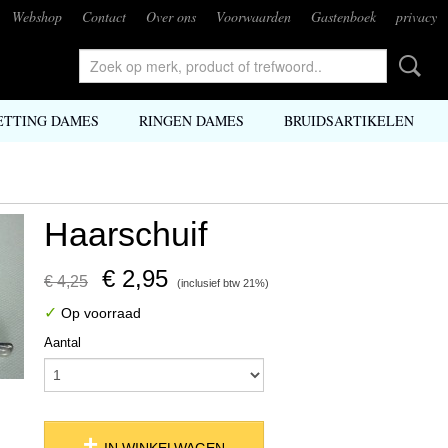
Webshop
Contact
Over ons
Voorwaarden
Gastenboek
privacy
ETTING DAMES
RINGEN DAMES
BRUIDSARTIKELEN
Haarschuif
€ 2,95
€ 4,25
(inclusief btw 21%)
✓
Op voorraad
Aantal