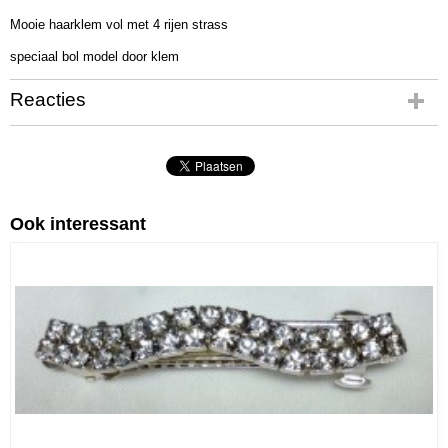
07207
Mooie haarklem vol met 4 rijen strass
Netto gewicht
16,00 g
speciaal bol model door klem
Bruto gewicht
31,00 g
Reacties
Ook interessant