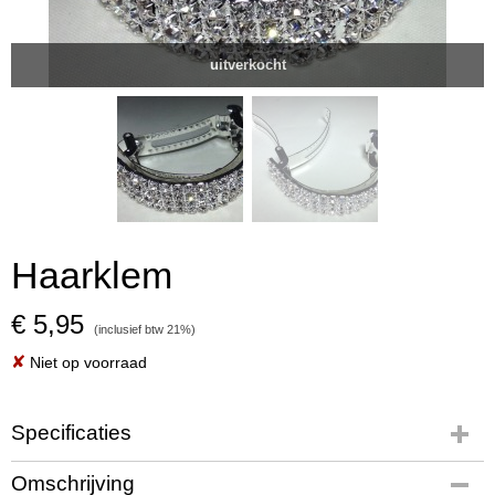
uitverkocht
Haarklem
€ 5,95
(inclusief btw 21%)
✘
Niet op voorraad
Specificaties
Productcode
Omschrijving