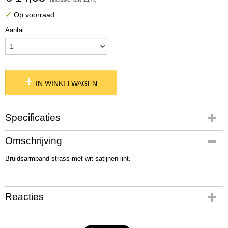
✓
Op voorraad
Aantal
IN WINKELWAGEN
Specificaties
Productcode
Omschrijving
12346
Bruidsarmband strass met wit satijnen lint.
Netto gewicht
25,00 g
Bruto gewicht
40,00 g
Reacties