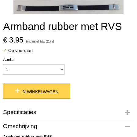
Armband rubber met RVS
€ 3,95
(inclusief btw 21%)
✓
Op voorraad
Aantal
IN WINKELWAGEN
Specificaties
Productcode
Omschrijving
02121
Armband rubber met RVS
Productcode leverancier