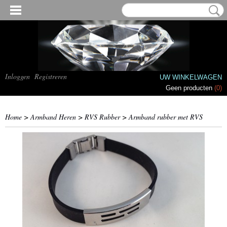
Inloggen
Registreren
UW WINKELWAGEN
Geen producten
(0)
Home
>
Armband Heren
>
RVS Rubber
>
Armband rubber met RVS