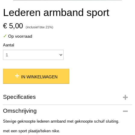
Lederen armband sport
€ 5,00
(inclusief btw 21%)
✓
Op voorraad
Aantal
IN WINKELWAGEN
Specificaties
Productcode
Omschrijving
02281
Stevige geknoopte lederen armband met geknoopte schuif sluiting.
met een sport plaatje/teken nike.