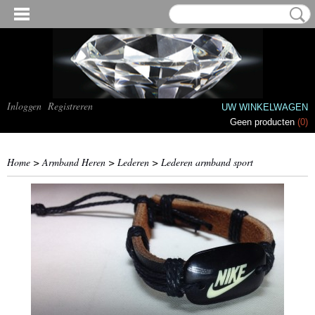
Inloggen
Registreren
UW WINKELWAGEN
Geen producten
(0)
Home
>
Armband Heren
>
Lederen
>
Lederen armband sport