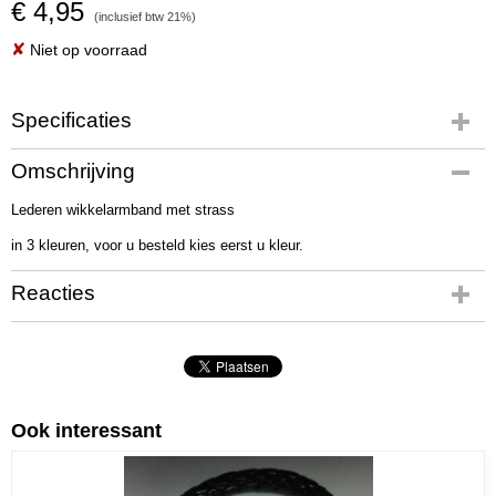
€ 4,95
(inclusief btw 21%)
✘
Niet op voorraad
Specificaties
Productcode
Omschrijving
01133-30
Lederen wikkelarmband met strass
Netto gewicht
14,00 g
in 3 kleuren, voor u besteld kies eerst u kleur.
Bruto gewicht
19,00 g
Reacties
Afmetingen (l,b,h)
40 x 1,90 x 0 cm
Ook interessant