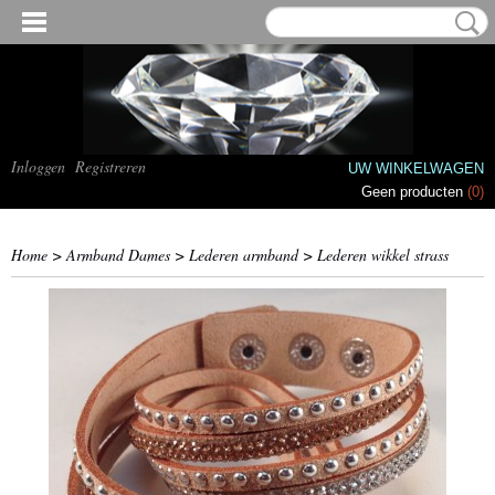
Inloggen
Registreren
UW WINKELWAGEN
Geen producten
(0)
Home
>
Armband Dames
>
Lederen armband
>
Lederen wikkel strass