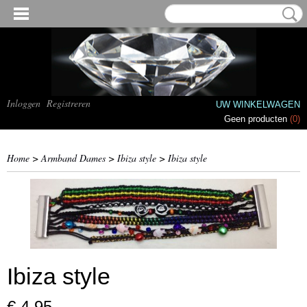
Inloggen
Registreren
UW WINKELWAGEN
Geen producten
(0)
Home
>
Armband Dames
>
Ibiza style
>
Ibiza style
Ibiza style
€ 4,95