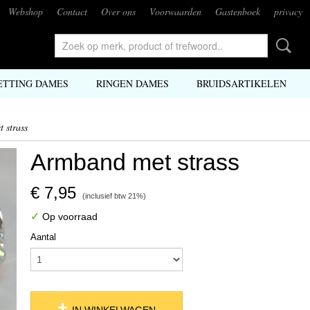
Webshop
Contact
Over ons
Voorwaarden
Gastenboek
privacy
ETTING DAMES
RINGEN DAMES
BRUIDSARTIKELEN
 strass
Armband met strass
€ 7,95
(inclusief btw 21%)
✓
Op voorraad
Aantal