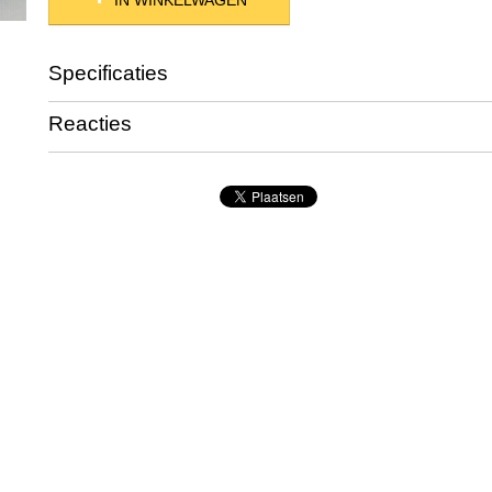
IN WINKELWAGEN
Specificaties
Productcode
01052
Reacties
Productcode leverancier
9
Netto gewicht
68,00 g
Bruto gewicht
83,00 g
Afmetingen (l,b,h)
19 x 1,80 x 0,80 cm