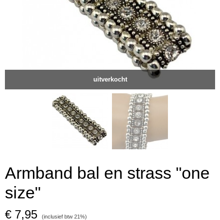
uitverkocht
Armband bal en strass "one
size"
€ 7,95
(inclusief btw 21%)