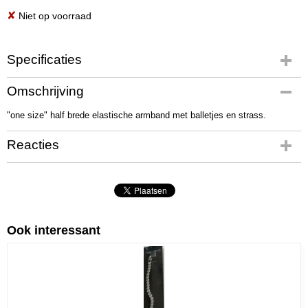
✘
Niet op voorraad
Specificaties
Productcode
Omschrijving
01302
"one size" half brede elastische armband met balletjes en strass.
Netto gewicht
56,00 g
Reacties
Bruto gewicht
71,00 g
Ook interessant