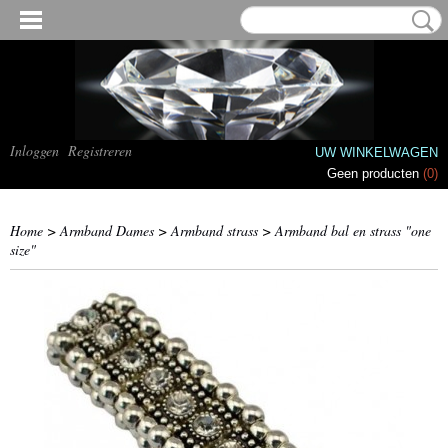
Inloggen
Registreren
UW WINKELWAGEN
Geen producten
(0)
Home
>
Armband Dames
>
Armband strass
>
Armband bal en strass "one
size"