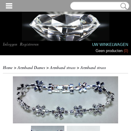
Inloggen
Registreren
UW WINKELWAGEN
Geen producten
(0)
Home
>
Armband Dames
>
Armband strass
>
Armband strass