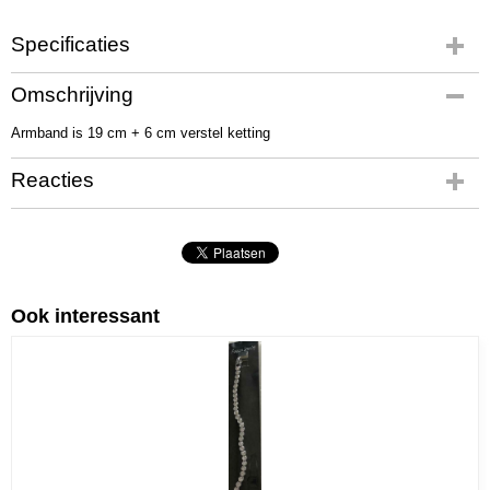
Specificaties
Productcode
Omschrijving
01083
Armband is 19 cm + 6 cm verstel ketting
Netto gewicht
75,00 g
Reacties
Bruto gewicht
90,00 g
Afmetingen (l,b,h)
19 x 2 x 1 cm
Ook interessant