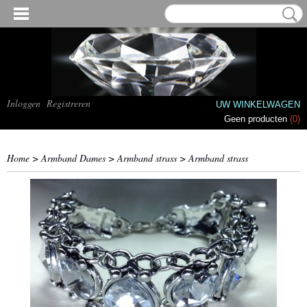
Inloggen
Registreren
UW WINKELWAGEN
Geen producten
(0)
Home
>
Armband Dames
>
Armband strass
>
Armband strass