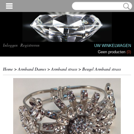
Inloggen
Registreren
UW WINKELWAGEN
Geen producten
(0)
Home
>
Armband Dames
>
Armband strass
>
Beugel Armband strass