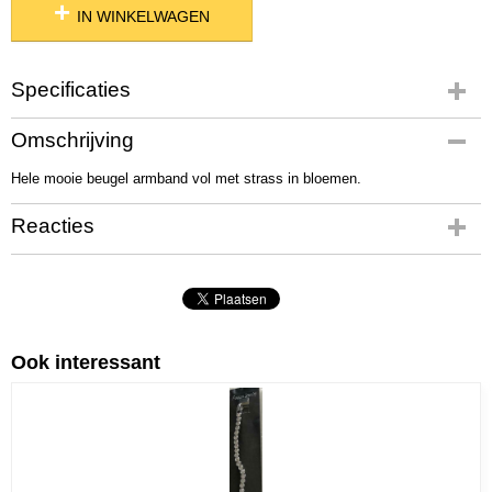
IN WINKELWAGEN
Specificaties
Productcode
Omschrijving
01102
Hele mooie beugel armband vol met strass in bloemen.
Productcode leverancier
47
Reacties
Netto gewicht
73,00 g
Bruto gewicht
88,00 g
Ook interessant